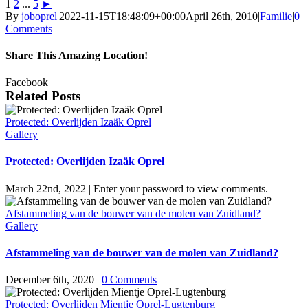
1
2
...
5
►
By
joboprel
|
2022-11-15T18:48:09+00:00
April 26th, 2010
|
Familie
|
0
Comments
Share This Amazing Location!
Facebook
Related Posts
Protected: Overlijden Izaäk Oprel
Gallery
Protected: Overlijden Izaäk Oprel
March 22nd, 2022
|
Enter your password to view comments.
Afstammeling van de bouwer van de molen van Zuidland?
Gallery
Afstammeling van de bouwer van de molen van Zuidland?
December 6th, 2020
|
0 Comments
Protected: Overlijden Mientje Oprel-Lugtenburg