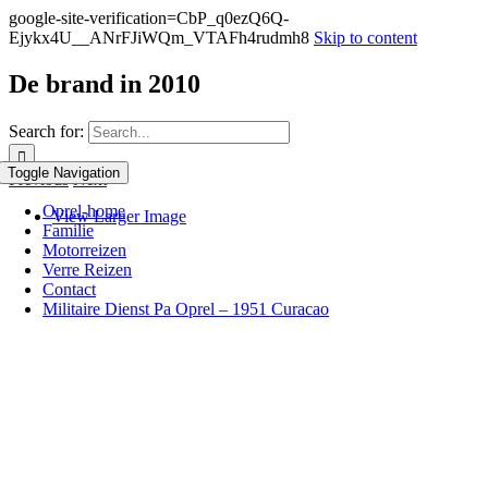
google-site-verification=CbP_q0ezQ6Q-
Ejykx4U__ANrFJiWQm_VTAFh4rudmh8
Skip to content
De brand in 2010
Search for:
Toggle Navigation
Previous
Next
Oprel-home
View Larger Image
Familie
Motorreizen
Verre Reizen
Contact
Militaire Dienst Pa Oprel – 1951 Curacao